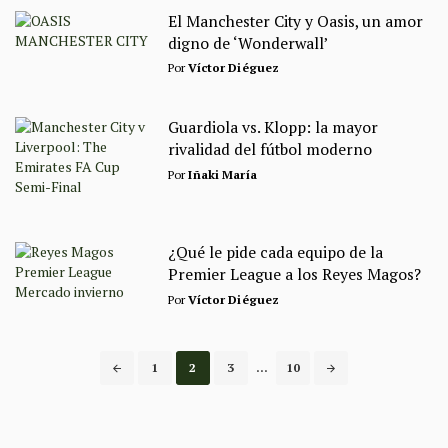
El Manchester City y Oasis, un amor
digno de ‘Wonderwall’
Por
Víctor Diéguez
Guardiola vs. Klopp: la mayor
rivalidad del fútbol moderno
Por
Iñaki María
¿Qué le pide cada equipo de la
Premier League a los Reyes Magos?
Por
Víctor Diéguez
Posts
1
2
3
...
10
navigation