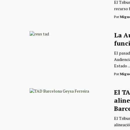
El Tribu
recurso 
Por
Migu
La A
funci
El pasad
Audienci
Estado ..
Por
Migu
El TA
alin
Barc
El Tribu
alineació