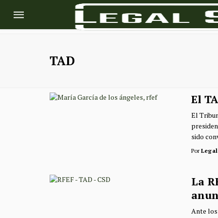
TAD
El TA
El Tribu
presiden
sido conv
Por
Legal
La RF
anun
Ante los