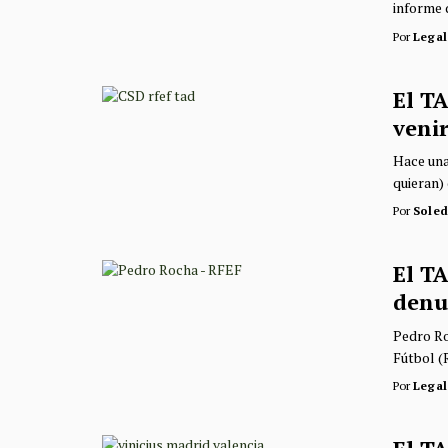
informe 
Por
Legal
El TA
veni
Hace una
quieran) 
Por
Sole
El T
denu
Pedro Ro
Fútbol (R
Por
Legal