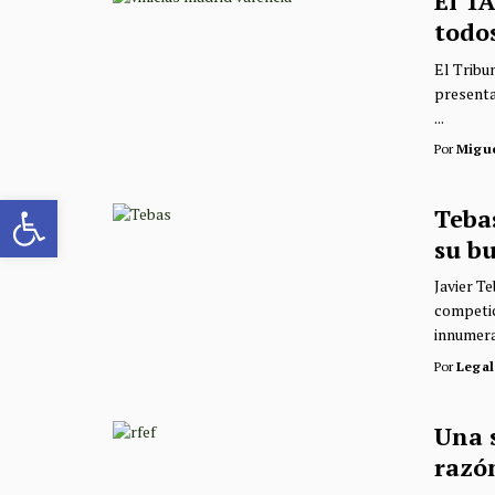
El TA
todos
El Tribu
presenta
...
Por
Migu
Abrir barra de herramientas
Tebas
su b
Javier T
competic
innumerab
Por
Legal
Una s
razó