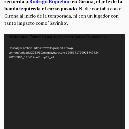
recuerda a
Rodrigo Riquelme
en Girona, el jefe de la
banda izquierda el curso pasado
. Nadie contaba con el
Girona al inicio de la temporada, ni con un jugador con
tanto impacto como ‘Savinho’.
Reproductor
Media error: Format(s) not supported or source(s) not found
de
Descargar archivo: https://www.legalsport.net/wp-
vídeo
content/uploads/2023/10/mancityhardcore-1698741766923440424-
20230904_185612-vid1.mp4?_=1