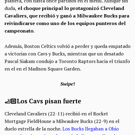
planeta, con hasta once partidos en el menú. Aunque sin
duda,
el choque principal lo protagonizó Cleveland
Cavaliers, que recibió y ganó a Milwaukee Bucks para
reivindicarse como uno de los equipos punteros del
campeonato
.
Además, Boston Celtics volvió a perder y queda empatado
a victorias con Cavs y Bucks, mientras que un desatado
Pascal Siakam condujo a Toronto Raptors hacia el triunfo
en el en el Madison Square Garden.
Swipe
!
🦶🏻 Los Cavs pisan fuerte
Cleveland Cavaliers (22-11) recibió en el Rocket
Mortgage FieldHouse a Milwaukee Bucks (22-9) en el
duelo estrella de la noche.
Los Bucks llegaban a Ohio