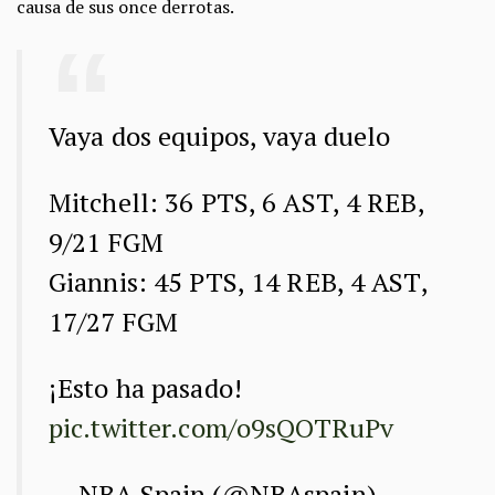
causa de sus once derrotas.
Vaya dos equipos, vaya duelo
Mitchell: 36 PTS, 6 AST, 4 REB,
9/21 FGM
Giannis: 45 PTS, 14 REB, 4 AST,
17/27 FGM
¡Esto ha pasado!
pic.twitter.com/o9sQOTRuPv
— NBA Spain (@NBAspain)