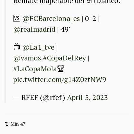
Remate inapelable del 9⃣ blanco.
🆚
@FCBarcelona_es
| 0-2 |
@realmadrid
| 49'
📺
@La1_tve
|
@vamos
.
#CopaDelRey
|
#LaCopaMola
🏆
pic.twitter.com/g14Z0ztNW9
— RFEF (@rfef)
April 5, 2023
⏰ Min 47