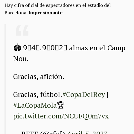
Hay cifra oficial de espectadores en el estadio del
Barcelona.
Impresionante
.
🏟️ 9⃣4⃣.9⃣0⃣2⃣ almas en el Camp
Nou.
Gracias, afición.
Gracias, fútbol.
#CopaDelRey
|
#LaCopaMola
🏆
pic.twitter.com/NCUFQ0m7vx
— RFEF (@rfef)
April 5, 2023