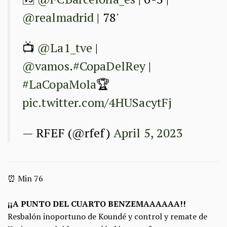
@realmadrid
| 78'
📺
@La1_tve
|
@vamos
.
#CopaDelRey
|
#LaCopaMola
🏆
pic.twitter.com/4HUSacytFj
— RFEF (@rfef)
April 5, 2023
⏰ Min 76
¡¡A PUNTO DEL CUARTO BENZEMAAAAAA!!
Resbalón inoportuno de Koundé y control y remate de