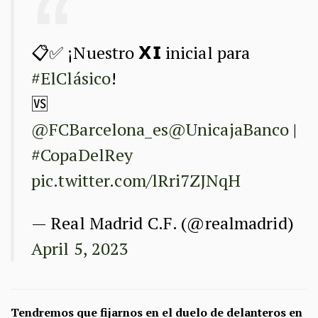
📋✅ ¡Nuestro 𝗫𝗜 inicial para
#ElClásico
!
🆚
@FCBarcelona_es
@UnicajaBanco
|
#CopaDelRey
pic.twitter.com/lRri7ZJNqH
— Real Madrid C.F. (@realmadrid)
April 5, 2023
Tendremos que fijarnos en el duelo de delanteros en