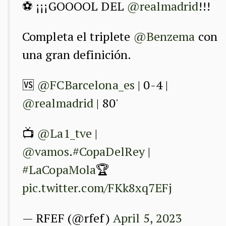
⚽️ ¡¡¡GOOOOL DEL
@realmadrid
!!!
Completa el triplete
@Benzema
con
una gran definición.
🆚
@FCBarcelona_es
| 0-4 |
@realmadrid
| 80'
📺
@La1_tve
|
@vamos
.
#CopaDelRey
|
#LaCopaMola
🏆
pic.twitter.com/FKk8xq7EFj
— RFEF (@rfef)
April 5, 2023