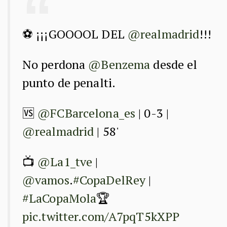
⚽️ ¡¡¡GOOOOL DEL
@realmadrid
!!!
No perdona
@Benzema
desde el
punto de penalti.
🆚
@FCBarcelona_es
| 0-3 |
@realmadrid
| 58'
📺
@La1_tve
|
@vamos
.
#CopaDelRey
|
#LaCopaMola
🏆
pic.twitter.com/A7pqT5kXPP