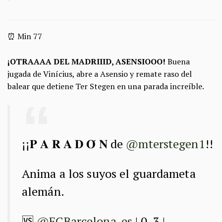
⏰ Min 77
¡OTRAAAA DEL MADRIIID, ASENSIOOO!
Buena
jugada de Vinícius, abre a Asensio y remate raso del
balear que detiene Ter Stegen en una parada increíble.
¡¡𝐏 𝐀 𝐑 𝐀 𝐃 𝐎́ 𝐍 de
@mterstegen1
!!
Anima a los suyos el guardameta
alemán.
🆚
@FCBarcelona_es
| 0-3 |