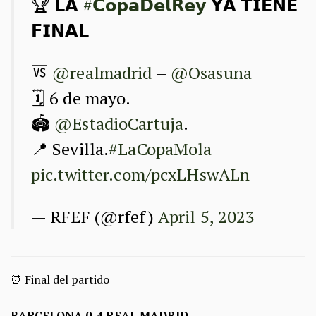
🏆 𝗟𝗔
#𝗖𝗼𝗽𝗮𝗗𝗲𝗹𝗥𝗲𝘆
𝗬𝗔 𝗧𝗜𝗘𝗡𝗘
𝗙𝗜𝗡𝗔𝗟
🆚
@realmadrid
–
@Osasuna
🗓️ 6 de mayo.
🏟️
@EstadioCartuja
.
📍 Sevilla.
#LaCopaMola
pic.twitter.com/pcxLHswALn
— RFEF (@rfef)
April 5, 2023
⏰ Final del partido
BARCELONA 0-4 REAL MADRID