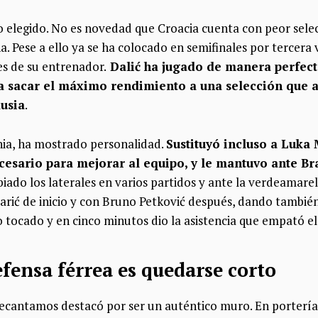
co elegido. No es novedad que Croacia cuenta con peor sele
Pese a ello ya se ha colocado en semifinales por tercera v
es de su entrenador.
Dalić ha jugado de manera perfect
a sacar el máximo rendimiento a una selección que a
Rusia
.
nia, ha mostrado personalidad.
Sustituyó incluso a Luka
ecesario para mejorar al equipo, y le mantuvo ante Br
iado los laterales en varios partidos y ante la verdeamare
rić de inicio y con Bruno Petković después, dando también
 tocado y en cinco minutos dio la asistencia que empató el
fensa férrea es quedarse corto
decantamos destacó por ser un auténtico muro. En portería