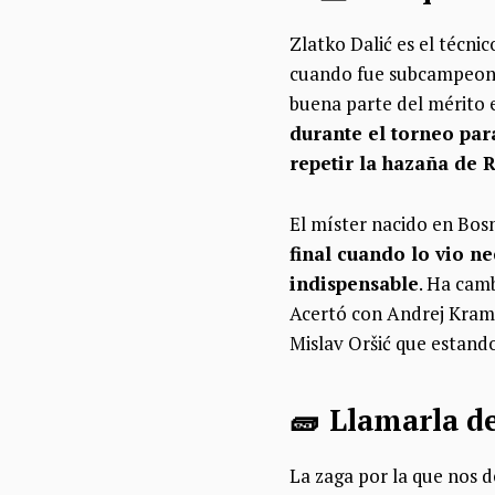
Zlatko Dalić es el técni
cuando fue subcampeona. 
buena parte del mérito 
durante el torneo par
repetir la hazaña de 
El míster nacido en Bos
final cuando lo vio n
indispensable
. Ha camb
Acertó con Andrej Krama
Mislav Oršić que estando
🧱 Llamarla de
La zaga por la que nos 