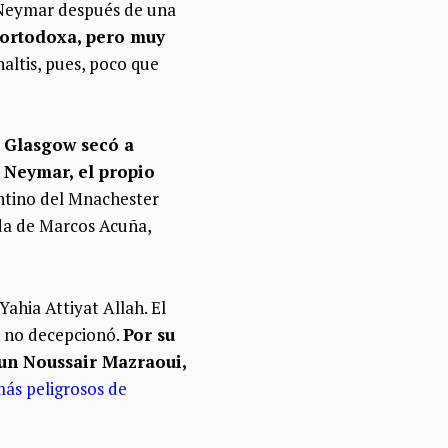
o Neymar después de una
 ortodoxa, pero muy
naltis, pues, poco que
de Glasgow secó a
o Neymar, el propio
entino del Mnachester
alda de Marcos Acuña,
ahia Attiyat Allah. El
 y no decepcionó.
Por su
 un Noussair Mazraoui,
ás peligrosos de