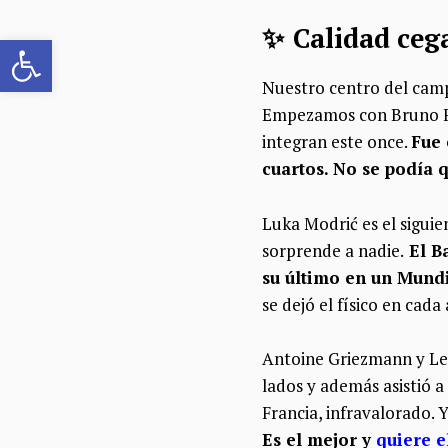
✨ Calidad ceg
Abrir barra de herramientas
Nuestro centro del camp
Empezamos con Bruno Fe
integran este once.
Fue 
cuartos. No se podía 
Luka Modrić es el sigui
sorprende a nadie.
El Ba
su último en un Mundi
se dejó el físico en cada
Antoine Griezmann y Leo
lados y además asistió a 
Francia, infravalorado. 
Es el mejor y
quiere e