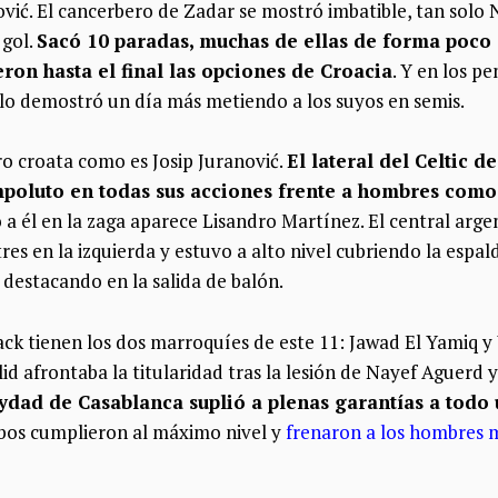
ović. El cancerbero de Zadar se mostró imbatible, tan sol
 gol.
Sacó 10 paradas, muchas de ellas de forma poco
ron hasta el final las opciones de Croacia
. Y en los pe
 y lo demostró un día más metiendo a los suyos en semis.
ro croata como es Josip Juranović.
El lateral del Celtic 
 impoluto en todas sus acciones frente a hombres com
o a él en la zaga aparece Lisandro Martínez. El central arg
tres en la izquierda y estuvo a alto nivel cubriendo la esp
y destacando en la salida de balón.
ck tienen los dos marroquíes de este 11: Jawad El Yamiq y Y
lid afrontaba la titularidad tras la lesión de Nayef Aguerd
 Wydad de Casablanca suplió a plenas garantías a todo
bos cumplieron al máximo nivel y
frenaron a los hombres m