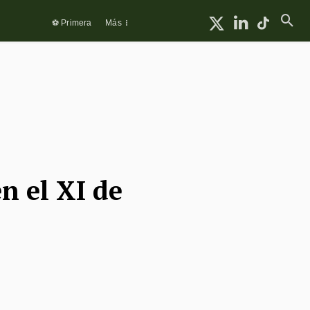
⚽ Primera
Más
n el XI de