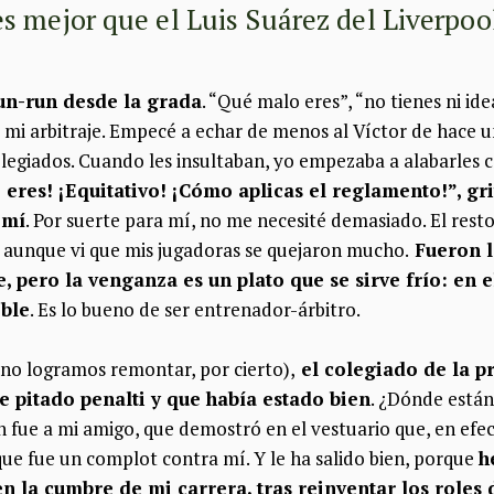
s mejor que el Luis Suárez del Liverpoo
run-run desde la grada
. “Qué malo eres”, “no tienes ni id
mi arbitraje. Empecé a echar de menos al Víctor de hace un
olegiados. Cuando les insultaban, yo empezaba a alabarles
e eres! ¡Equitativo! ¡Cómo aplicas el reglamento!”, gri
 mí
. Por suerte para mí, no me necesité demasiado. El resto
 aunque vi que mis jugadoras se quejaron mucho.
Fueron l
e, pero la venganza es un plato que se sirve frío: en
oble
. Es lo bueno de ser entrenador-árbitro.
 (no logramos remontar, por cierto),
el colegiado de la p
e pitado penalti y que había estado bien
. ¿Dónde están
 fue a mi amigo, que demostró en el vestuario que, en efect
ue fue un complot contra mí. Y le ha salido bien, porque
h
en la cumbre de mi carrera, tras reinventar los roles 