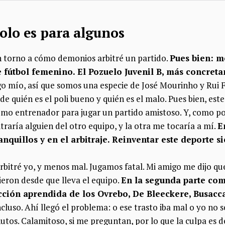
 solo es para algunos
n torno a cómo demonios arbitré un partido.
Pues bien: m
 fútbol femenino. El Pozuelo Juvenil B, más concret
o mío, así que somos una especie de José Mourinho y Rui F
e quién es el poli bueno y quién es el malo. Pues bien, este
omo entrenador para jugar un partido amistoso. Y, como po
itraría alguien del otro equipo, y la otra me tocaría a mí.
E
anquillos y en el arbitraje. Reinventar este deporte 
rbitré yo, y menos mal. Jugamos fatal. Mi amigo me dijo que
ieron desde que lleva el equipo.
En la segunda parte co
ección aprendida de los Ovrebo, De Bleeckere, Busacca
cluso. Ahí llegó el problema: o ese trasto iba mal o yo no s
utos. Calamitoso, si me preguntan, por lo que la culpa es d