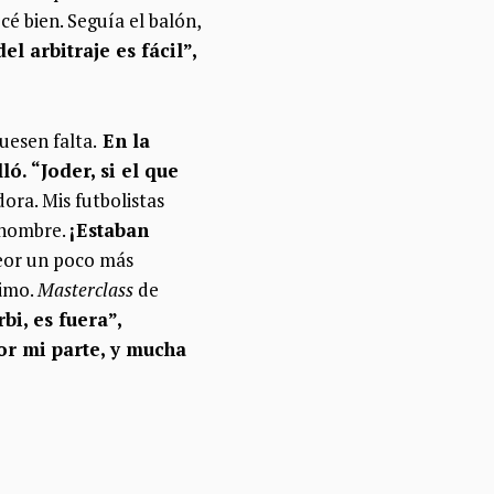
é bien. Seguía el balón,
l arbitraje es fácil”,
uesen falta.
En la
ó. “Joder, si el que
dora. Mis futbolistas
i nombre.
¡Estaban
peor un poco más
simo.
Masterclass
de
rbi, es fuera”,
or mi parte, y mucha