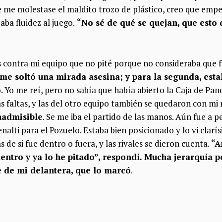
 me molestase el maldito trozo de plástico, creo que empec
aba fluidez al juego.
“No sé de qué se quejan, que esto de
 contra mi equipo que no pité porque no consideraba que f
e soltó una mirada asesina; y para la segunda, estall
o
. Yo me reí, pero no sabía que había abierto la Caja de Pan
s faltas, y las del otro equipo también se quedaron con m
Inadmisible
. Se me iba el partido de las manos. Aún fue a 
nalti para el Pozuelo. Estaba bien posicionado y lo vi clarí
s de si fue dentro o fuera, y las rivales se dieron cuenta.
“A
entro y ya lo he pitado”, respondí. Mucha jerarquía p
e de mi delantera, que lo marcó
.