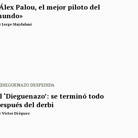
Álex Palou, el mejor piloto del
mundo»
r
Jorge Majdalani
l ‘Dieguenazo’: se terminó todo
espués del derbi
r
Víctor Diéguez