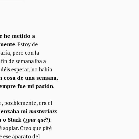
e he metido a
amente
. Estoy de
aría, pero con la
 fin de semana iba a
déis esperar, no había
n cosa de una semana,
siempre fue mi pasión
.
, posiblemente, era el
menzaba mi
masterclass
 o Stark (¿
pur qué
?)
.
é soplar. Creo que pité
e ese aparato del