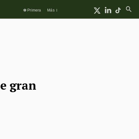
⚽ Primera
Más
se gran