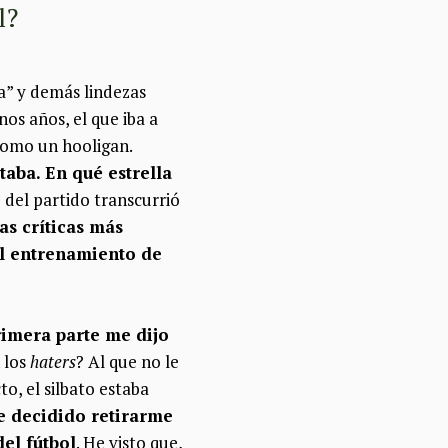
l?
ea” y demás lindezas
os años, el que iba a
 como un hooligan.
taba. En qué estrella
 del partido transcurrió
as críticas más
 el entrenamiento de
rimera parte me dijo
 los
haters
? Al que no le
o, el silbato estaba
e decidido retirarme
del fútbol
. He visto que,