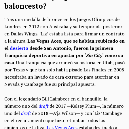
baloncesto?
Tras una medalla de bronce en los Juegos Olímpicos de
Londres en 2012 con Australia y su temporada posterior
en Dallas Wings, ‘Liz’ estaba lista para firmar un contrato
a la altura.
Las Vegas Aces, que se habían reubicado en
el
desierto
desde San Antonio, fueron la primera
franquicia deportiva en apostar por ‘
Sin City
‘ como su
casa
. Una franquicia que arrancó su historia en Utah, pasó
por Texas y que tan solo había pisado Las Finales en 2008
necesitaba un lavado de cara extremo para aterrizar en
Nevada y Cambage fue su principal apuesta.
Con el legendario Bill Laimbeer en el banquillo, la
número uno del
draft
de 2017 —Kelsey Plum—, la número
uno del
draft
de 2018 —A’ja Wilson— y con ‘Liz’ Cambage
en el reclutamiento que hizo retumbar todos los
cimientos de la liga,
Las Vegas Aces
estaba destinado a