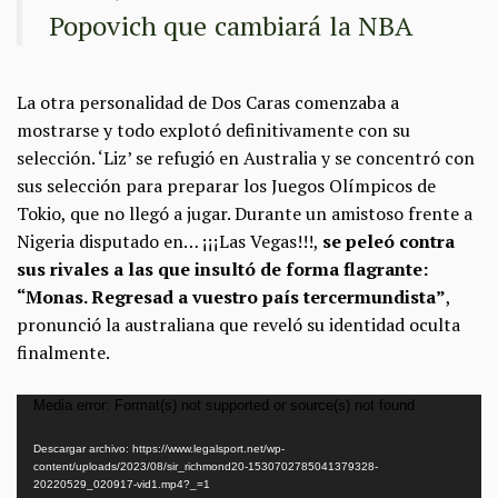
Popovich que cambiará la NBA
La otra personalidad de Dos Caras comenzaba a
mostrarse y todo explotó definitivamente con su
selección. ‘Liz’ se refugió en Australia y se concentró con
sus selección para preparar los Juegos Olímpicos de
Tokio, que no llegó a jugar. Durante un amistoso frente a
Nigeria disputado en… ¡¡¡Las Vegas!!!,
se peleó contra
sus rivales a las que insultó de forma flagrante:
“Monas. Regresad a vuestro país tercermundista”
,
pronunció la australiana que reveló su identidad oculta
finalmente.
Reproductor
Media error: Format(s) not supported or source(s) not found
de
Descargar archivo: https://www.legalsport.net/wp-
vídeo
content/uploads/2023/08/sir_richmond20-1530702785041379328-
20220529_020917-vid1.mp4?_=1