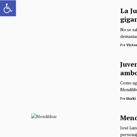
Abrir barra de herramientas
La Ju
gigan
No se sab
demasiad
Por
Vícto
Juven
ambo
Como agu
Mendiliba
Por
Iñaki
Mendi
José Lui
personaj