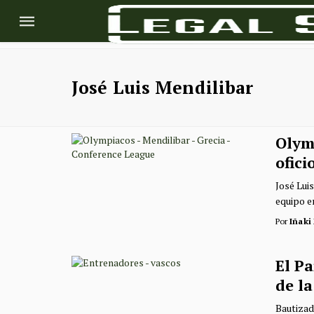
José Luis Mendilibar
Olym
ofic
José Lui
equipo e
Por
Iñaki
El Pa
de la
Bautizad