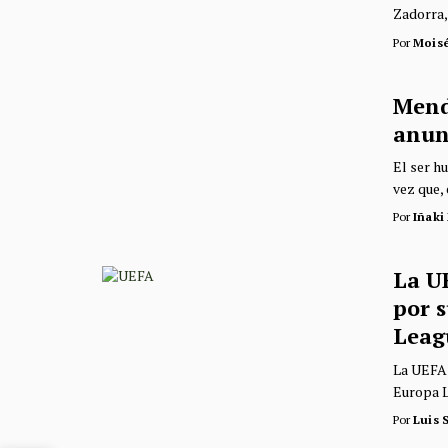
Zadorra, 
Por
Mois
Mend
anun
El ser h
vez que, 
Por
Iñaki
La U
por s
Leag
La UEFA 
Europa Le
Por
Luis 