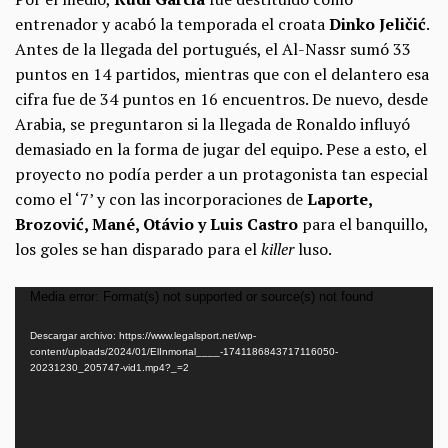
entrenador y acabó la temporada el croata
Dinko Jeličić
.
Antes de la llegada del portugués, el Al-Nassr sumó 33
puntos en 14 partidos, mientras que con el delantero esa
cifra fue de 34 puntos en 16 encuentros. De nuevo, desde
Arabia, se preguntaron si la llegada de Ronaldo influyó
demasiado en la forma de jugar del equipo. Pese a esto, el
proyecto no podía perder a un protagonista tan especial
como el ‘7’ y con las incorporaciones de
Laporte,
Brozović, Mané, Otávio y Luis Castro
para el banquillo,
los goles se han disparado para el
killer
luso.
Reproductor
Media error: Format(s) not supported or source(s) not found
de
Descargar archivo: https://www.legalsport.net/wp-
vídeo
content/uploads/2024/01/ElInmortal____-1741186843717116050-
20231230_205747-vid1.mp4?_=2