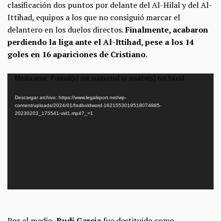
clasificación dos puntos por delante del Al-Hilal y del Al-
Ittihad, equipos a los que no consiguió marcar el
delantero en los duelos directos.
Finalmente, acabaron
perdiendo la liga ante el Al-Ittihad, pese a los 14
goles en 16 apariciones de Cristiano
.
Reproductor
Media error: Format(s) not supported or source(s) not found
de
Descargar archivo: https://www.legalsport.net/wp-
vídeo
content/uploads/2024/01/fodboldword-1621553019518074885-
20230203_175541-vid1.mp4?_=1
Por el medio,
Rudi Garcia
fue destituido como