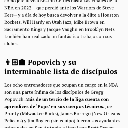
como jefe llevó a Boston Celtics hasta Las Finales de la
NBA en 2022 —que perdió ante los Warriors de Steve
Kerr— y a día de hoy busca devolver a la élite a Houston
Rockets. Will Hardy en Utah Jazz, Mike Brown en
Sacramento Kings y Jacque Vaughn en Brooklyn Nets
también han realizado un fantástico trabajo con sus
clubes.
👨🏻‍🏫​ Popovich y su
interminable lista de discípulos
Los ocho entrenadores que ocupan un cargo en la NBA
son una parte ínfima de los discípulos de Gregg
Popovich.
Más de un tercio de la liga cuenta con
aprendices de ‘Pops’ en sus cuerpos técnicos
. Joe
Prunty (Milwaukee Bucks), James Borrego (New Orleans
Pelicans) y Jim Boylen (sin equipo) fueron sus ayudantes
principales en San Antonio, al igual que Brett Brown,