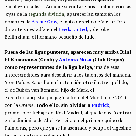
encabezan la lista. Aunque si contásemos también con las
joyas de la
segunda división
, aparecerían también los
nombres de
Archie Gray
, el ojito derecho de Victor Orta
durante su estadía en el
Leeds United
, y de Jobe
Bellingham, el hermano pequeño de Jude.
Fuera de las ligas punteras, aparecen muy arriba Bilal
El Khannouss (Genk) y
Antonio Nusa
(Club Brujas)
como representantes de la liga belga
, una de esas
imprescindibles para descubrir a los talentos del mañana.
Y en Países Bajos llama la atención otro ilustre apellido,
el de Rubén van Bommel, hijo de Mark, el
excentrocampista que jugó la final del Mundial de 2010
con la
Oranje
.
Todo ello, sin olvidar a
Endrick
,
prometedor fichaje del Real Madrid, al que le costó entrar
en la dinámica de Abel Ferreira en el primer equipo de
Palmeiras, pero que ya se ha asentado y ocupa el vigésimo
tercer puesto a nivel mundial.