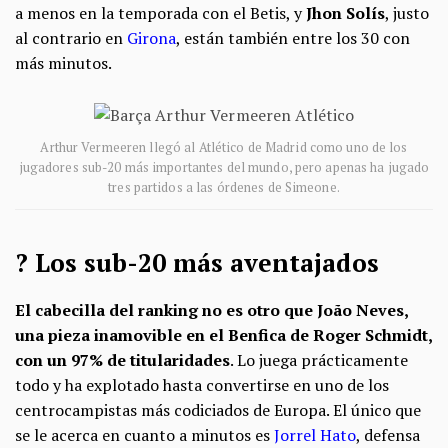
a menos en la temporada con el Betis, y
Jhon Solís
, justo
al contrario en
Girona
, están también entre los 30 con
más minutos.
Arthur Vermeeren llegó al Atlético de Madrid como uno de los
jugadores sub-20 más importantes del mundo, pero apenas ha jugado
tres partidos a las órdenes de Simeone.
? Los sub-20 más aventajados
El cabecilla del ranking no es otro que João Neves,
una pieza inamovible en el Benfica de Roger Schmidt,
con un 97% de titularidades
. Lo juega prácticamente
todo y ha explotado hasta convertirse en uno de los
centrocampistas más codiciados de Europa. El único que
se le acerca en cuanto a minutos es
Jorrel Hato
, defensa