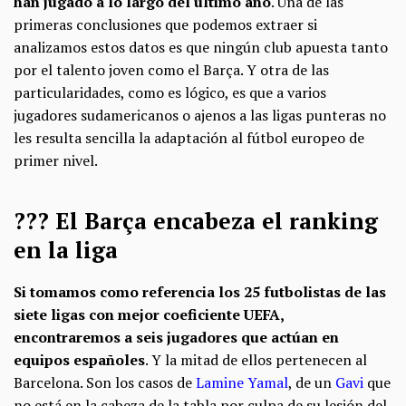
han jugado a lo largo del último año
. Una de las
primeras conclusiones que podemos extraer si
analizamos estos datos es que ningún club apuesta tanto
por el talento joven como el Barça. Y otra de las
particularidades, como es lógico, es que a varios
jugadores sudamericanos o ajenos a las ligas punteras no
les resulta sencilla la adaptación al fútbol europeo de
primer nivel.
?‍?‍? El Barça encabeza el ranking
en la liga
Si tomamos como referencia los 25 futbolistas de las
siete ligas con mejor coeficiente UEFA,
encontraremos a seis jugadores que actúan en
equipos españoles
. Y la mitad de ellos pertenecen al
Barcelona. Son los casos de
Lamine Yamal
, de un
Gavi
que
no está en la cabeza de la tabla por culpa de su lesión del